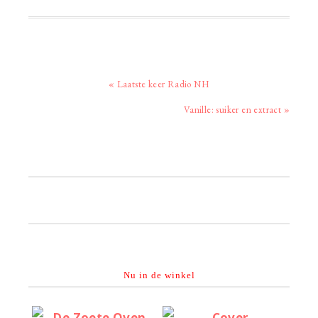
Vorig
« Laatste keer Radio NH
bericht:
Volgend
Vanille: suiker en extract »
bericht:
Primaire
Sidebar
Nu in de winkel