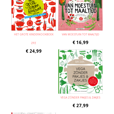
HET GROTE KINDERKOOKBOEK
VAN MOESTUIN TOT MAALTIJD
€
16,99
ZPZ
€
24,99
VEGA ZÓNDER PAKJES & ZAKJES
€
27,99