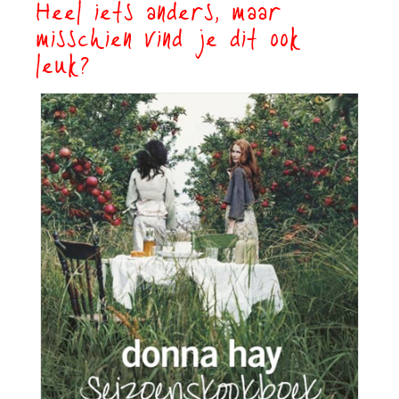
Heel iets anders, maar
misschien vind je dit ook
leuk?