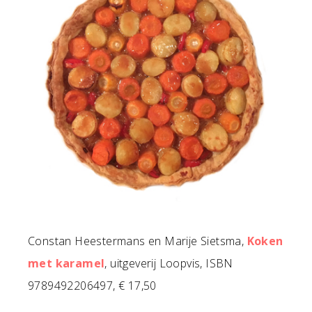
Constan Heestermans en Marije Sietsma,
Koken
met karamel
, uitgeverij Loopvis, ISBN
9789492206497, € 17,50