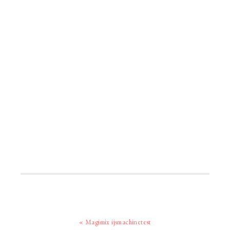
Vorig
« Magimix ijsmachinetest