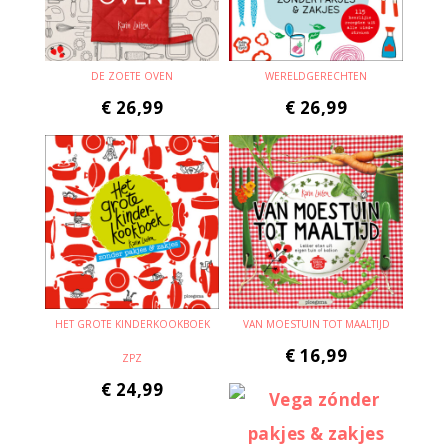
DE ZOETE OVEN
WERELDGERECHTEN
€
26,99
€
26,99
HET GROTE KINDERKOOKBOEK
VAN MOESTUIN TOT MAALTIJD
€
16,99
ZPZ
€
24,99