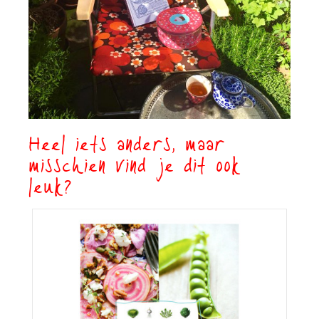
Heel iets anders, maar
misschien vind je dit ook
leuk?