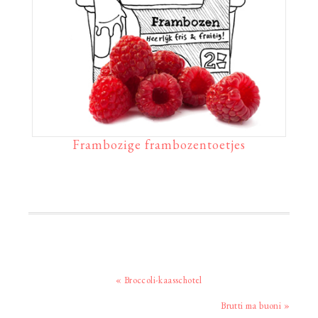
Frambozige frambozentoetjes
Vorig
« Broccoli-kaasschotel
bericht:
Volgend
Brutti ma buoni »