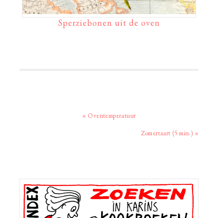
Sperziebonen uit de oven
Vorig
« Oventemperatuur
bericht:
Volgend
Zomertaart (5 min.) »
bericht:
Primaire
Sidebar