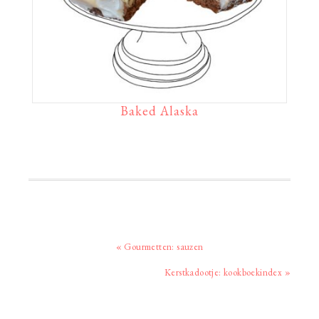
Baked Alaska
Vorig
« Gourmetten: sauzen
bericht:
Volgend
Kerstkadootje: kookboekindex »
bericht: