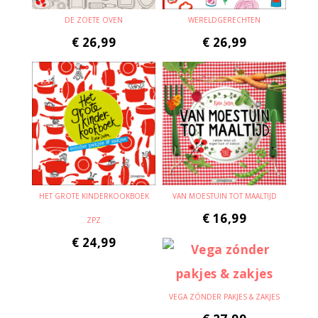
DE ZOETE OVEN
WERELDGERECHTEN
€
26,99
€
26,99
HET GROTE KINDERKOOKBOEK
VAN MOESTUIN TOT MAALTIJD
€
16,99
ZPZ
€
24,99
VEGA ZÓNDER PAKJES & ZAKJES