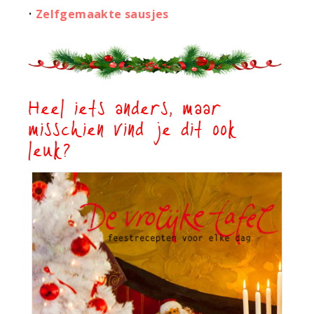
•
Zelfgemaakte sausjes
Heel iets anders, maar
misschien vind je dit ook
leuk?