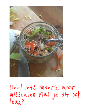
Heel iets anders, maar
misschien vind je dit ook
leuk?