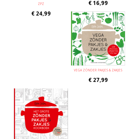
€
16,99
ZPZ
€
24,99
VEGA ZÓNDER PAKJES & ZAKJES
€
27,99