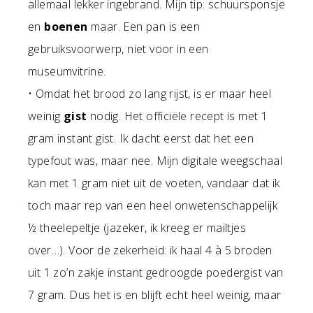
allemaal lekker ingebrand. Mijn tip: schuursponsje
en
boenen
maar. Een pan is een
gebruiksvoorwerp, niet voor in een
museumvitrine.
• Omdat het brood zo lang rijst, is er maar heel
weinig
gist
nodig. Het officiële recept is met 1
gram instant gist. Ik dacht eerst dat het een
typefout was, maar nee. Mijn digitale weegschaal
kan met 1 gram niet uit de voeten, vandaar dat ik
toch maar rep van een heel onwetenschappelijk
½ theelepeltje (jazeker, ik kreeg er mailtjes
over…). Voor de zekerheid: ik haal 4 à 5 broden
uit 1 zo’n zakje instant gedroogde poedergist van
7 gram. Dus het is en blijft echt heel weinig, maar