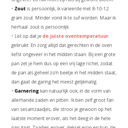
•
Zout
is persoonlijk, ik varieerde met 8-10-12
gram zout. Minder vond ik te suf worden. Maar ik
herhaal: zout is persoonlijk.
• Let op dat je
de juiste oventemperatuur
gebruikt. En zorg altijd dat gerechten in de oven
liefst ongeveer in het midden staan. Bij een grote
pan zet je hem dus op een vrij lage richel, zodat
de pan als geheel zo’n beetje in het midden staat,
dan gaat de garing het meest gelijkmatig.
•
Garnering
kan natuurlijk ook, in de vorm van
allerhande zaden en pitten. Ik ben zelf groot fan
van sesamzaadjes, die strooi je gewoon op het
laatste moment erover, als het deeg in de hete
pan gaat. Zaadjes erover, deksel erop en hup, de