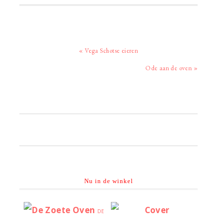
Vorig
« Vega Schotse eieren
bericht:
Volgend
Ode aan de oven »
bericht:
Primaire
Sidebar
Nu in de winkel
DE