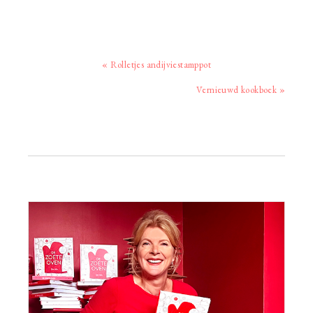
Vorig
« Rolletjes andijviestamppot
bericht:
Volgend
Vernieuwd kookboek »
bericht:
Primaire
Sidebar