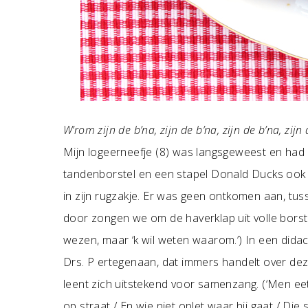
W’rom zijn de b’na, zijn de b’na, zijn de b’na, zij
Mijn logeerneefje (8) was langsgeweest en ha
tandenborstel en een stapel Donald Ducks ook
in zijn rugzakje. Er was geen ontkomen aan, tu
door zongen we om de haverklap uit volle borst ‘
wezen, maar ‘k wil weten waarom.’) In een didac
Drs. P ertegenaan, dat immers handelt over dez
leent zich uitstekend voor samenzang. (‘Men eet 
op straat / En wie niet oplet waar hij gaat / Die s