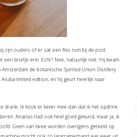
j zijn ouders of er zat een fles rum bij de post.
n briefje erin. Echt? Nee, natuurlijk niet. Hij kwam
in Amsterdam de botanische Spirited Union Distillery
Aruba limited edition, en hij geurt heerlijk naar
 drank. Ik kook er liever mee dan dat ik het opdrink.
beren. Ananas had ook heel goed gekund, maar ja, ik
 hoofd. Geen van twee worden overigens geteeld op
ijsmachine mocht ook zo langzamerhand wel weer uit