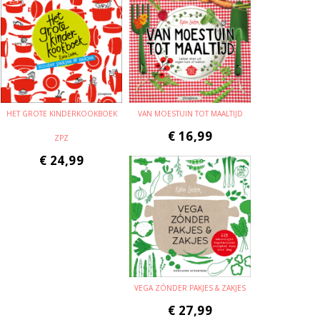
HET GROTE KINDERKOOKBOEK
VAN MOESTUIN TOT MAALTIJD
€
16,99
ZPZ
€
24,99
VEGA ZÓNDER PAKJES & ZAKJES
€
27,99