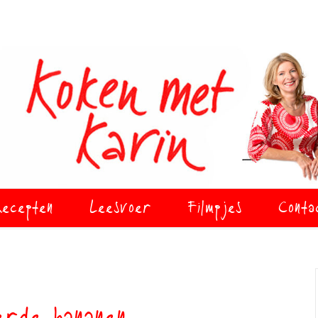
ecepten
Leesvoer
Filmpjes
Conta