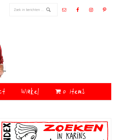
ct
Winkel
0 items
Primaire
Sidebar