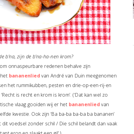
n de b’na, zijn de b’na-ha-nen krom?
d om onnaspeurbare redenen behalve zijn
 het
bananenlied
van André van Duin meegenomen
ssen het rummikubben, pesten en drie-op-een-rij-en
Recht is recht en krom is krom’. (‘Dat kan wel zo
tische vlaag gooiden wij er het
bananenlied
van
elfde kwestie. Ook zijn ‘Ba ba-ba ba-ba ba bananen’
dit voedsel zonder schil / Die schil belandt dan vaak
tapt erop en slaakt een gil’.)