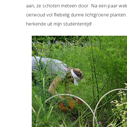
aan, ze schoten meteen door. Na een paar weke
oerwoud vol fliebelig dunne lichtgroene planten
herkende uit mijn studententijd!