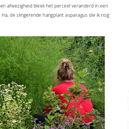
n afwezigheid bleek het perceel veranderd in een
. Ha, de slingerende hangplant asparagus die ik nog