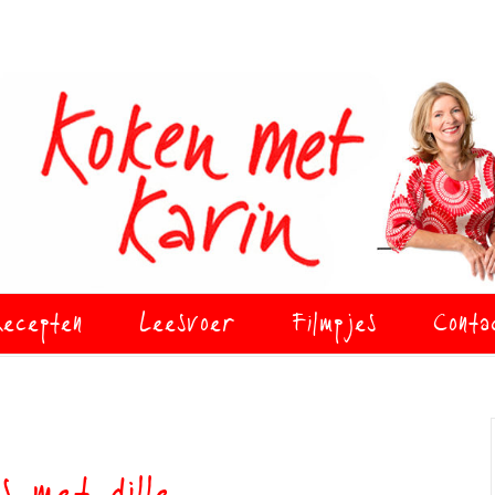
ecepten
Leesvoer
Filmpjes
Conta