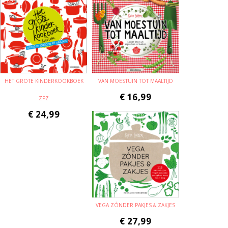
HET GROTE KINDERKOOKBOEK
VAN MOESTUIN TOT MAALTIJD
€
16,99
ZPZ
€
24,99
VEGA ZÓNDER PAKJES & ZAKJES
€
27,99