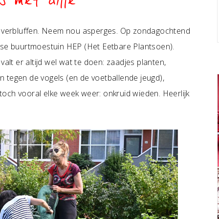
s met dille
ij verbluffen. Neem nou asperges. Op zondagochtend
amse buurtmoestuin HEP (Het Eetbare Plantsoen).
alt er altijd wel wat te doen: zaadjes planten,
 tegen de vogels (en de voetballende jeugd),
och vooral elke week weer: onkruid wieden. Heerlijk