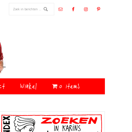
ct
Winkel
0 items
Primaire
Sidebar