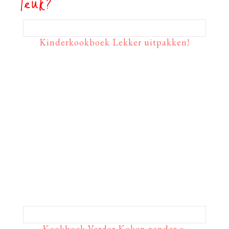
leuk?
Kinderkookboek Lekker uitpakken!
Kookboek Verder Koken zonder e-