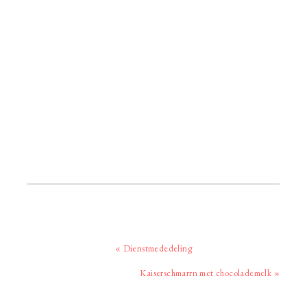
Vorig
« Dienstmededeling
bericht:
Volgend
Kaiserschmarrn met chocolademelk »
bericht: