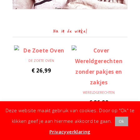
Nu in de winkel
DE ZOETE OVEN
€
26,99
WERELDGERECHTEN
€
26,99
Deze website maakt gebruik van cookies. Door op "Ok" te
klikken geef je aan hiermee akkoord te gaan.
Ok
Privacyverklaring