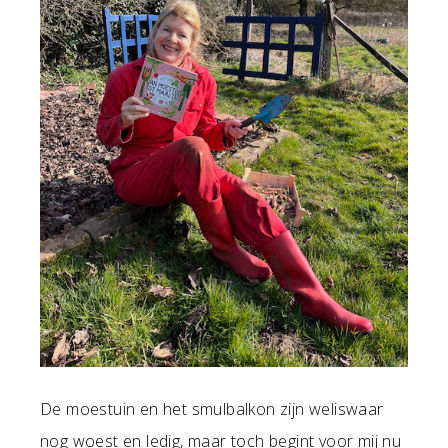
De moestuin en het smulbalkon zijn weliswaar
nog woest en ledig, maar toch begint voor mij nu