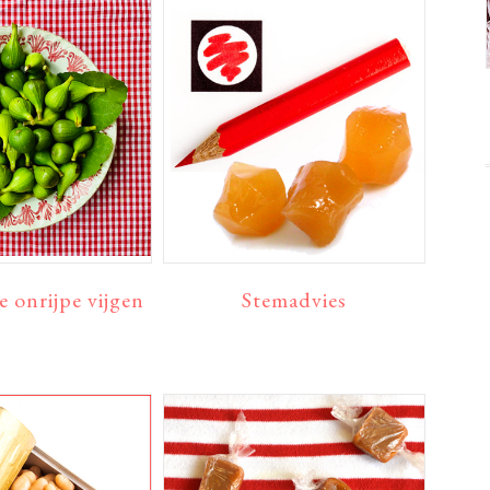
 onrijpe vijgen
Stemadvies