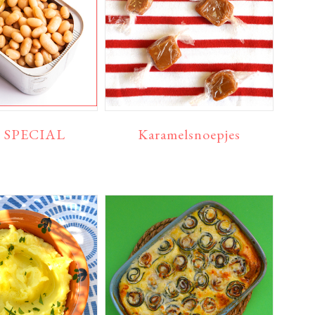
n SPECIAL
Karamelsnoepjes