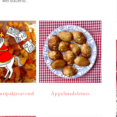
er wel duizend…
ntipakjesavond
Appelmadeleines