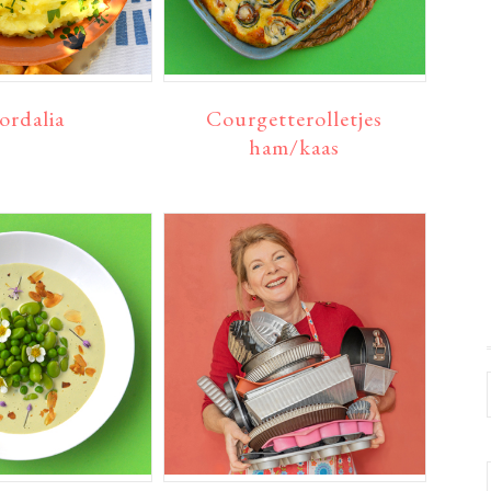
ordalia
Courgetterolletjes
ham/kaas