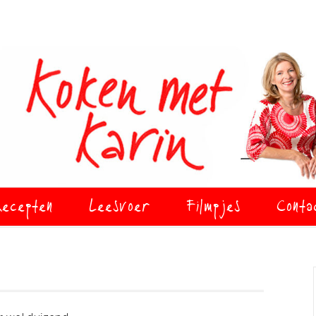
ecepten
Leesvoer
Filmpjes
Conta