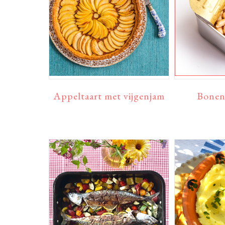
Appeltaart met vijgenjam
Bone