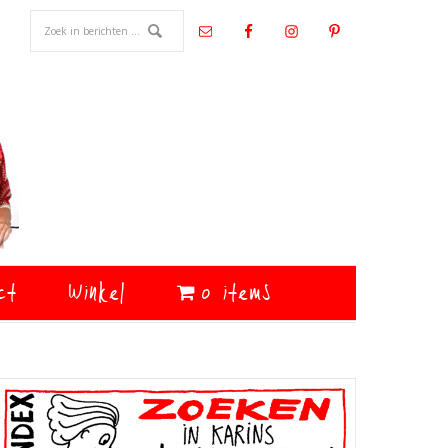
ct
Winkel
0 items
Primaire
Sidebar