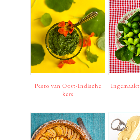
Pesto van Oost-Indische
Ingemaakte
kers