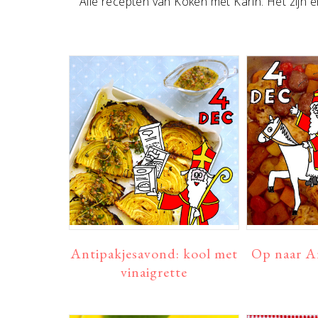
Alle recepten van Koken met Karin. Het zijn 
Antipakjesavond: kool met
Op naar A
vinaigrette