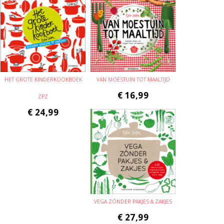
HET GROTE KINDERKOOKBOEK
VAN MOESTUIN TOT MAALTIJD
€
16,99
ZPZ
€
24,99
VEGA ZÓNDER PAKJES & ZAKJES
€
27,99