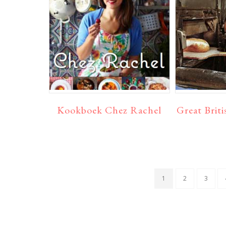
Kookboek Chez Rachel
Great Brit
PAGINA
PAGINA
PAGIN
1
2
3