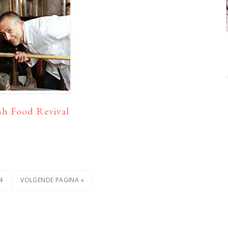
ish Food Revival
A
PAGINA
GA
4
VOLGENDE PAGINA »
NAAR