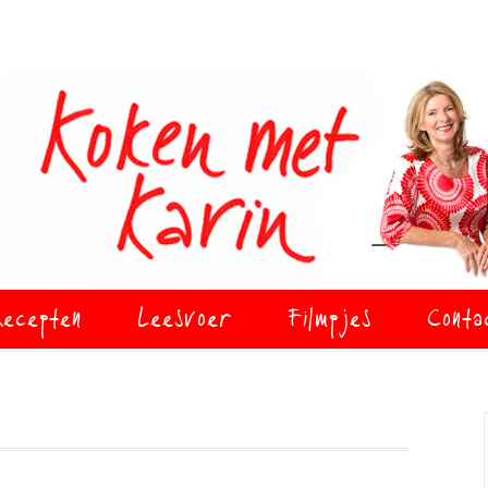
ecepten
Leesvoer
Filmpjes
Conta