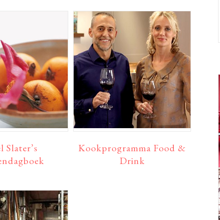
l Slater’s
Kookprogramma Food &
endagboek
Drink