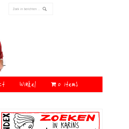
ct
Winkel
0 items
Primaire
Sidebar