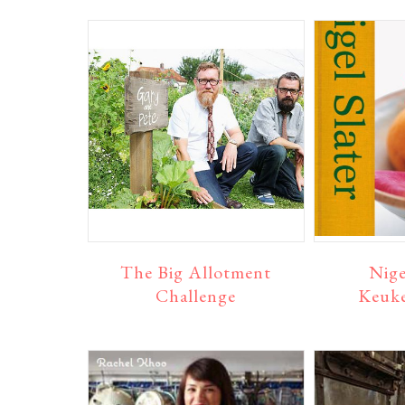
The Big Allotment
Nige
Challenge
Keuk