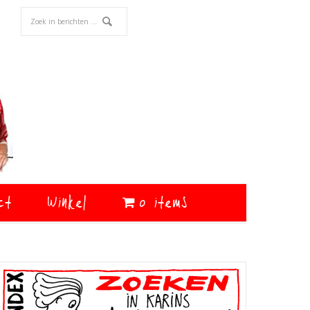
ct
Winkel
0 items
Primaire
Sidebar