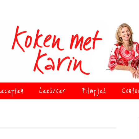
ecepten
Leesvoer
Filmpjes
Conta