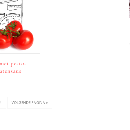
 met pesto-
atensaus
A
PAGINA
GA
4
VOLGENDE PAGINA »
NAAR