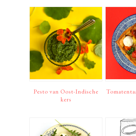
Pesto van Oost-Indische
Tomatentaa
kers