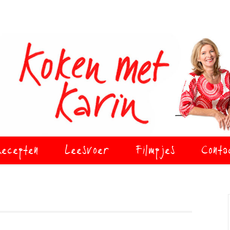
ecepten
Leesvoer
Filmpjes
Conta