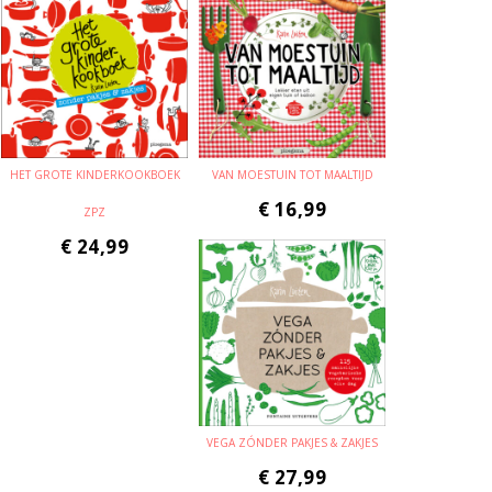
HET GROTE KINDERKOOKBOEK
VAN MOESTUIN TOT MAALTIJD
€
16,99
ZPZ
€
24,99
VEGA ZÓNDER PAKJES & ZAKJES
€
27,99