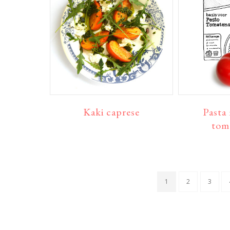
Kaki caprese
Pasta
tom
PAGINA
PAGINA
PAGIN
1
2
3