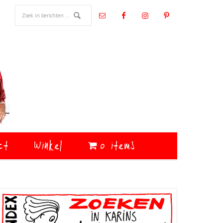
ct
Winkel
0 items
Primaire
Sidebar