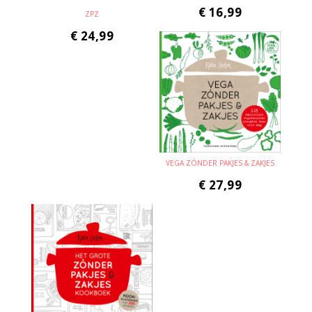
€
16,99
ZPZ
€
24,99
VEGA ZÓNDER PAKJES & ZAKJES
€
27,99