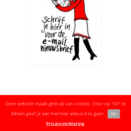
Deze website maakt gebruik van cookies. Door op "Ok" te
klikken geef je aan hiermee akkoord te gaan.
Ok
· ©
Copyright
·
Koken met Karin
· Kleine moeite, groot effect ·
Privacyverklaring
·
Privacyverklaring