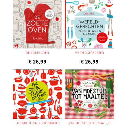
DE ZOETE OVEN
WERELDGERECHTEN
€
26,99
€
26,99
HET GROTE KINDERKOOKBOEK
VAN MOESTUIN TOT MAALTIJD