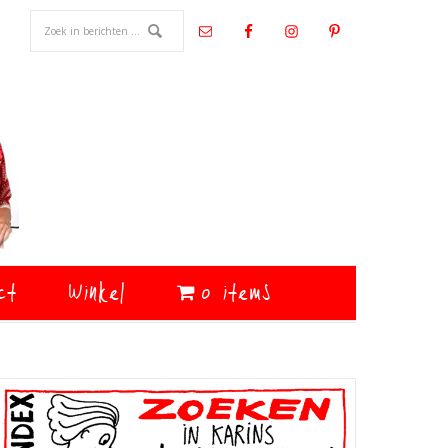
ct
Winkel
0 items
Primaire
Sidebar