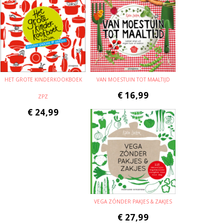
HET GROTE KINDERKOOKBOEK
VAN MOESTUIN TOT MAALTIJD
€
16,99
ZPZ
€
24,99
VEGA ZÓNDER PAKJES & ZAKJES
€
27,99