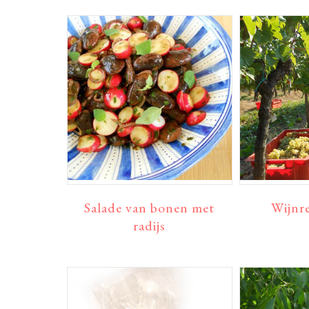
Salade van bonen met
Wijnre
radijs