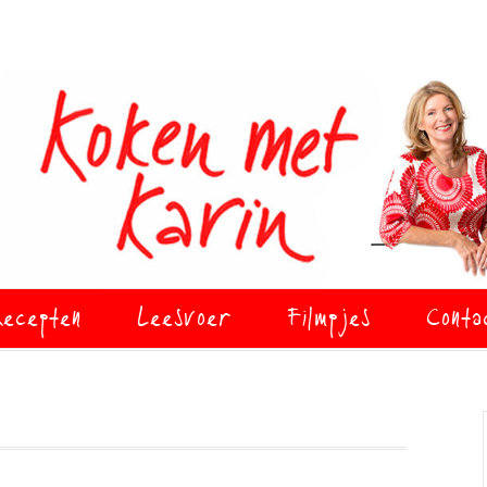
ecepten
Leesvoer
Filmpjes
Conta