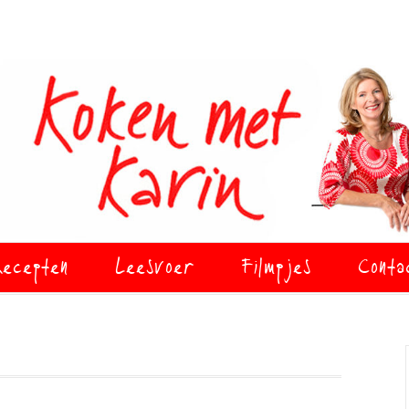
ecepten
Leesvoer
Filmpjes
Conta