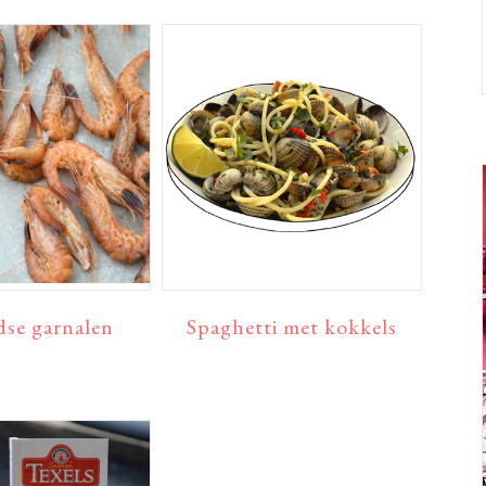
se garnalen
Spaghetti met kokkels