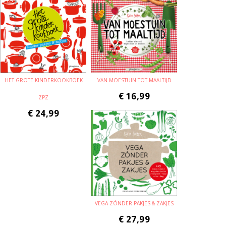
HET GROTE KINDERKOOKBOEK
VAN MOESTUIN TOT MAALTIJD
€
16,99
ZPZ
€
24,99
VEGA ZÓNDER PAKJES & ZAKJES
€
27,99