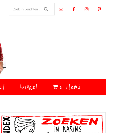
ct
Winkel
0 items
Primaire
Sidebar