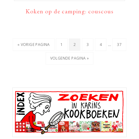
Koken op de camping: couscous
Interim
…
GA
PAGINA
PAGINA
PAGINA
PAGINA
PAGINA
«
VORIGE PAGINA
1
2
3
4
37
pagina's
NAAR
GA
VOLGENDE PAGINA »
zijn
NAAR
weggelaten
Primaire
Sidebar