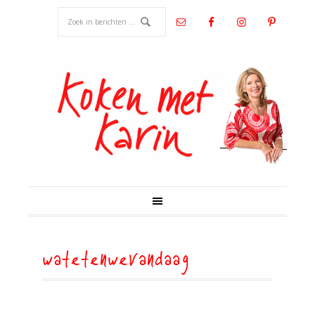
watetenwevandaag