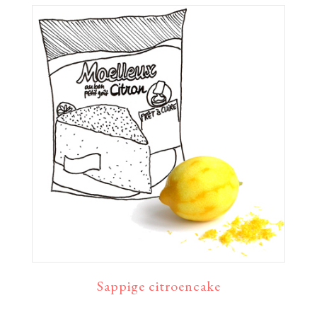
Sappige citroencake