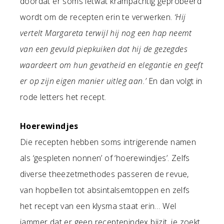
doordat er soms ietwat krampachtig geprobeerd
wordt om de recepten erin te verwerken.
‘Hij
vertelt Margareta terwijl hij nog een hap neemt
van een gevuld piepkuiken dat hij de gezegdes
waardeert om hun gevatheid en elegantie en geeft
er op zijn eigen manier uitleg aan.’
En dan volgt in
rode letters het recept.
Hoerewindjes
Die recepten hebben soms intrigerende namen
als ‘gespleten nonnen’ of ‘hoerewindjes’. Zelfs
diverse theezetmethodes passeren de revue,
van hopbellen tot absintalsemtoppen en zelfs
het recept van een klysma staat erin… Wel
jammer dat er geen receptenindex bijzit, je zoekt