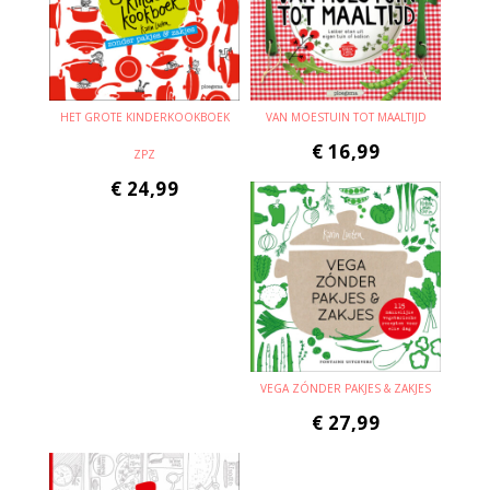
HET GROTE KINDERKOOKBOEK
VAN MOESTUIN TOT MAALTIJD
€
16,99
ZPZ
€
24,99
VEGA ZÓNDER PAKJES & ZAKJES
€
27,99