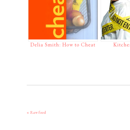
Delia Smith: How to Cheat
Kitche
Vorig
« Raw food
bericht: