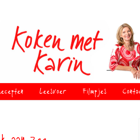
ecepten
Leesvoer
Filmpjes
Conta