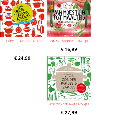
HET GROTE KINDERKOOKBOEK
VAN MOESTUIN TOT MAALTIJD
€
16,99
ZPZ
€
24,99
VEGA ZÓNDER PAKJES & ZAKJES
€
27,99