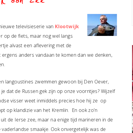
jk aan zee
nieuwe televisieserie van
Klootwijk
er op de fiets, maar nog wel langs
tje alvast een aflevering met de
jkt ergens anders vandaan te komen dan we denken,
en.
b en langoustines zwemmen gewoon bij Den Oever,
 je dat de Russen gek zijn op onze voorntjes? Wijzelf
ndse visser weet inmiddels precies hoe hij ze op
t op klandizie van het Kremlin. En ook zo’n
it de Ierse zee, maar na enige tijd marineren in de
 vaderlandse smaakje. Ook onvergetelijk was de