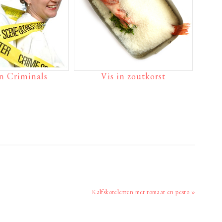
n Criminals
Vis in zoutkorst
Volgend
Kalfskoteletten met tomaat en pesto »
bericht: