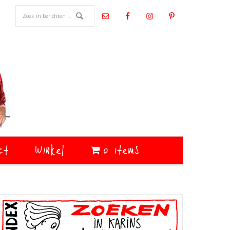
ct
Winkel
0 items
Primaire
Sidebar