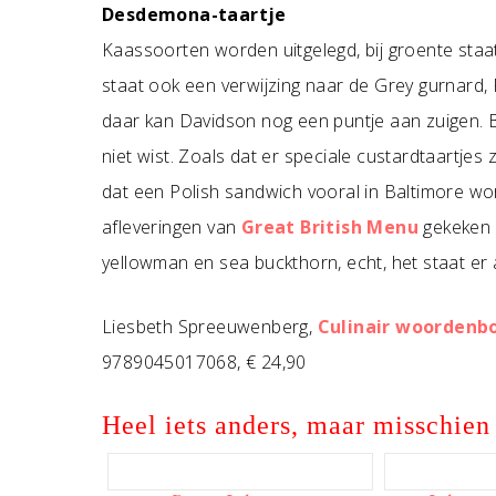
Desdemona-taartje
Kaassoorten worden uitgelegd, bij groente staat
staat ook een verwijzing naar de Grey gurnard, 
daar kan Davidson nog een puntje aan zuigen. B
niet wist. Zoals dat er speciale custardtaartje
dat een Polish sandwich vooral in Baltimore wo
afleveringen van
Great British Menu
gekeken 
yellowman en sea buckthorn, echt, het staat er a
Liesbeth Spreeuwenberg,
Culinair woordenb
9789045017068, € 24,90
Heel iets anders, maar misschien 