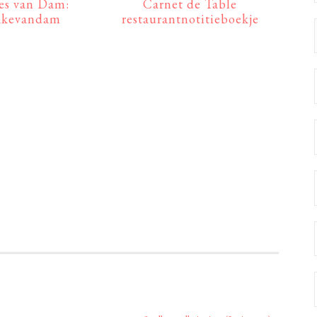
es van Dam:
Carnet de Table
kkevandam
restaurantnotitieboekje