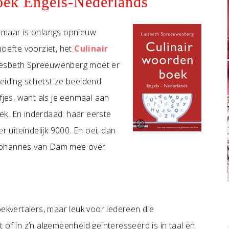
oek Engels-Nederlands
4 maar is onlangs opnieuw
hoefte voorziet, het
Culinair
Liesbeth Spreeuwenberg moet er
leiding schetst ze beeldend
fjes, want als je eenmaal aan
oek. En inderdaad: haar eerste
uiteindelijk 9000. En oei, dan
 Johannes van Dam mee over
oekvertalers, maar leuk voor iedereen die
 of in z’n algemeenheid geïnteresseerd is in taal en