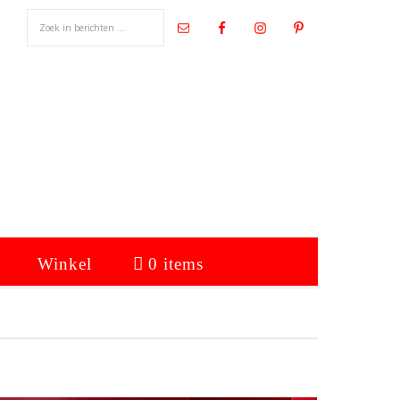
Winkel
0 items
Primaire
Sidebar