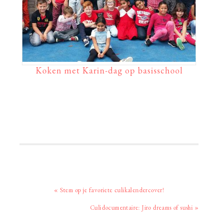
Koken met Karin-dag op basisschool
Vorig
« Stem op je favoriete culikalendercover!
bericht:
Volgend
Culidocumentaire: Jiro dreams of sushi »