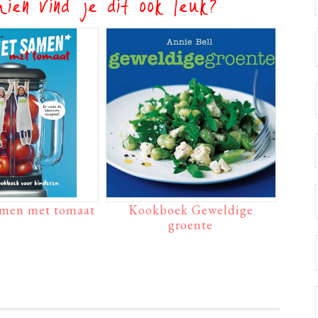
ien vind je dit ook leuk?
amen met tomaat
Kookboek Geweldige
groente