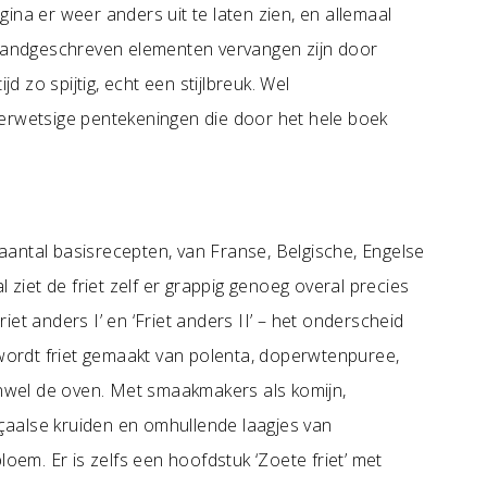
agina er weer anders uit te laten zien, en allemaal
 handgeschreven elementen vervangen zijn door
jd zo spijtig, echt een stijlbreuk. Wel
derwetsige pentekeningen die door het hele boek
antal basisrecepten, van Franse, Belgische, Engelse
 ziet de friet zelf er grappig genoeg overal precies
et anders I’ en ‘Friet anders II’ – het onderscheid
 wordt friet gemaakt van polenta, doperwtenpuree,
danwel de oven. Met smaakmakers als komijn,
aalse kruiden en omhullende laagjes van
m. Er is zelfs een hoofdstuk ‘Zoete friet’ met