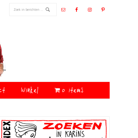
ct
Winkel
0 items
Primaire
Sidebar