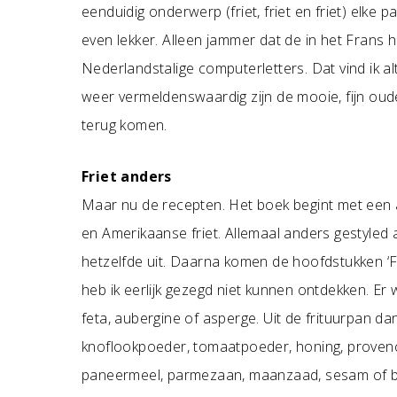
eenduidig onderwerp (friet, friet en friet) elke p
even lekker. Alleen jammer dat de in het Frans
Nederlandstalige computerletters. Dat vind ik alti
weer vermeldenswaardig zijn de mooie, fijn ou
terug komen.
Friet anders
Maar nu de recepten. Het boek begint met een a
en Amerikaanse friet. Allemaal anders gestyled al
hetzelfde uit. Daarna komen de hoofdstukken ‘Fri
heb ik eerlijk gezegd niet kunnen ontdekken. Er
feta, aubergine of asperge. Uit de frituurpan 
knoflookpoeder, tomaatpoeder, honing, provenç
paneermeel, parmezaan, maanzaad, sesam of bloe