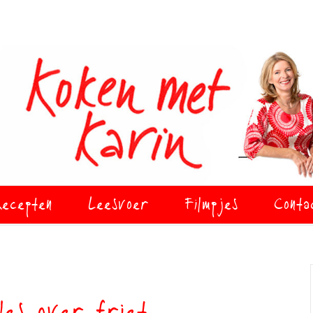
ecepten
Leesvoer
Filmpjes
Conta