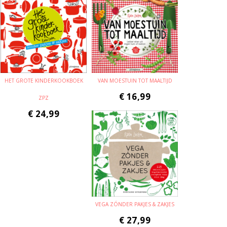
HET GROTE KINDERKOOKBOEK
VAN MOESTUIN TOT MAALTIJD
€
16,99
ZPZ
€
24,99
VEGA ZÓNDER PAKJES & ZAKJES
€
27,99