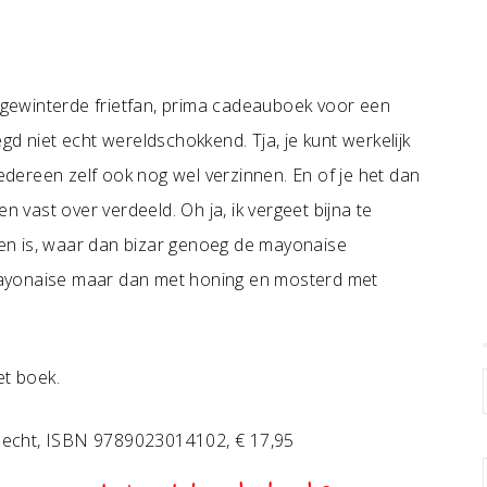
gewinterde frietfan, prima cadeauboek voor een
zegd niet echt wereldschokkend. Tja, je kunt werkelijk
iedereen zelf ook nog wel verzinnen. En of je het dan
n vast over verdeeld. Oh ja, ik vergeet bijna te
en is, waar dan bizar genoeg de mayonaise
t mayonaise maar dan met honing en mosterd met
et boek.
j Becht, ISBN 9789023014102, € 17,95