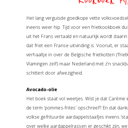
Kookboek Al
Het lang verguisde goedkope vette volksvoedsel 
ineens weer hip. Tijd voor een frietkookboek du
uit het Frans vertaald en natuurlijk wordt daari
dat friet een Franse uitvinding is. Vooruit, er s
verhaaltje in over de Belgische frietkotten (‘frie
Vlamingen zelf) maar Nederland met z’n snackb
schittert door afwezigheid.
Avocado-olie
Het boek staat vol weetjes. Wist je dat Carème 
de term ‘pommes-frites’ opschreef? En dat dank
volkse gefrituurde aardappelstaafjes ineens ‘sta
over welke aardappelrassen er geschikt zijn, wel