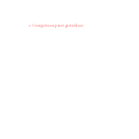
Vorig
« Courgettesoep met geitenkaas
bericht: