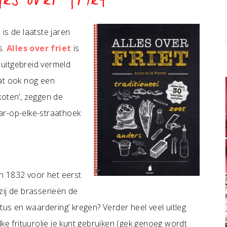
les over friet
is de laatste jaren
s.
Alles over friet
is
n uitgebreid vermeld
taat ook nog een
tkoten’, zeggen de
ar-op-elke-straathoek
in 1832 voor het eerst
zij de brasserieën de
tus en waardering’ kregen? Verder heel veel uitleg
ke frituurolie je kunt gebruiken (gek genoeg wordt