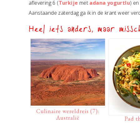
aflevering 6 (
Turkije
met
adana yogurtlu
) en
Aanstaande zaterdag ga ik in de krant weer ve
Heel iets anders, maar missch
Culinaire wereldreis (7):
Australië
Pad t