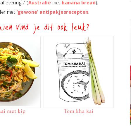
 aflevering 7 (
Australië
met
banana bread
).
rder met
‘gewone’ antipakjesrecepten
.
ien vind je dit ook leuk?
hai met kip
Tom kha kai