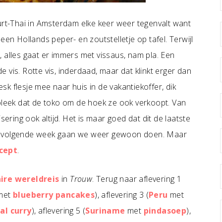
urt-Thai in Amsterdam elke keer weer tegenvalt want
een Hollands peper- en zoutstelletje op tafel. Terwijl
 alles gaat er immers met vissaus, nam pla. Een
 vis. Rotte vis, inderdaad, maar dat klinkt erger dan
esk flesje mee naar huis in de vakantiekoffer, dik
 bleek dat de toko om de hoek ze ook verkoopt. Van
sering ook altijd. Het is maar goed dat dit de laatste
anaf volgende week gaan we weer gewoon doen. Maar
cept
.
aire wereldreis
in
Trouw
. Terug naar aflevering 1
met
blueberry pancakes
), aflevering 3 (
Peru
met
al curry
), aflevering 5 (
Suriname
met
pindasoep
),