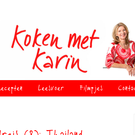
ecepten
Leesvoer
Filmpjes
Conta