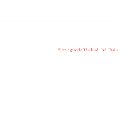
Volgend
Wereldgerecht Thailand: Pad Thai »
bericht: