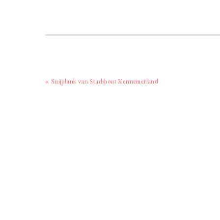
Vorig
« Snijplank van Stadshout Kennemerland
bericht: