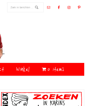
ct
Winkel
0 items
Primaire
Sidebar