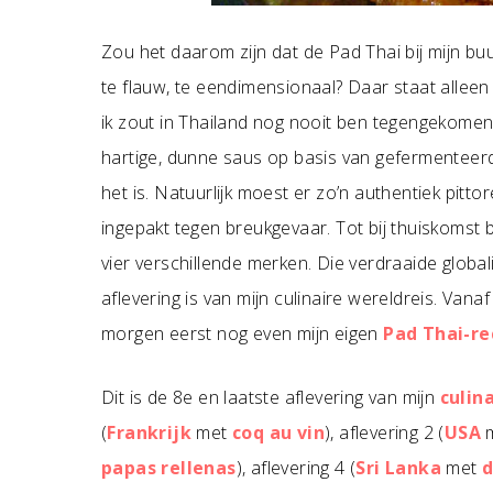
Zou het daarom zijn dat de Pad Thai bij mijn bu
te flauw, te eendimensionaal? Daar staat alleen 
ik zout in Thailand nog nooit ben tegengekomen,
hartige, dunne saus op basis van gefermenteerde
het is. Natuurlijk moest er zo’n authentiek pittor
ingepakt tegen breukgevaar. Tot bij thuiskomst
vier verschillende merken. Die verdraaide globali
aflevering is van mijn culinaire wereldreis. V
morgen eerst nog even mijn eigen
Pad Thai-re
Dit is de 8e en laatste aflevering van mijn
culin
(
Frankrijk
met
coq au vin
), aflevering 2 (
USA
papas rellenas
), aflevering 4 (
Sri Lanka
met
d