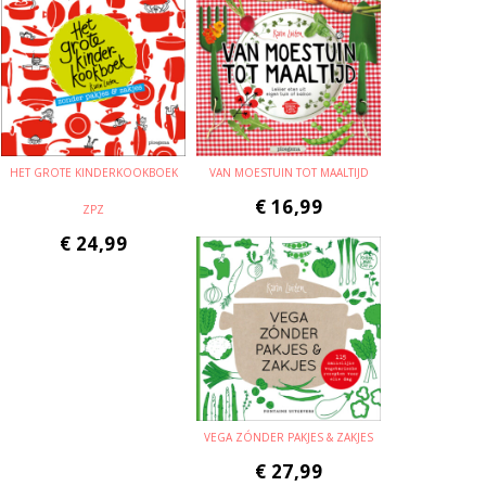
HET GROTE KINDERKOOKBOEK
VAN MOESTUIN TOT MAALTIJD
€
16,99
ZPZ
€
24,99
VEGA ZÓNDER PAKJES & ZAKJES
€
27,99