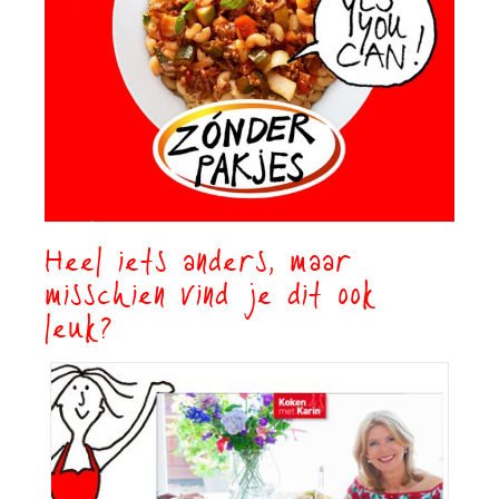
Heel iets anders, maar
misschien vind je dit ook
leuk?