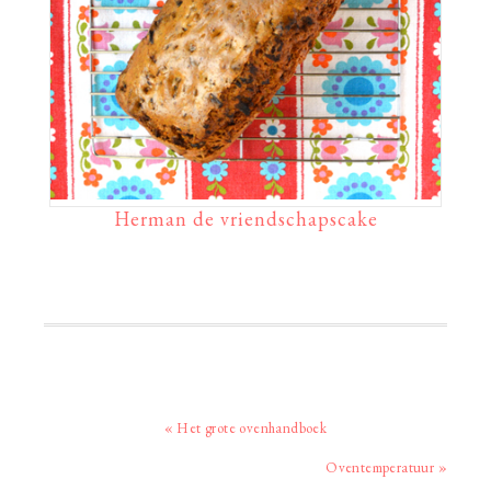
Herman de vriendschapscake
Vorig
« Het grote ovenhandboek
bericht:
Volgend
Oventemperatuur »