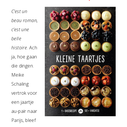
C’est un
beau roman,
c’est une
belle
histoire
. Ach
ja, hoe gaan
die dingen.
Meike
Schaling
vertrok voor
een jaartje
au-pair naar
Parijs, bleef