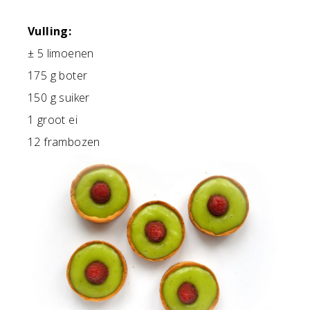
Vulling:
± 5 limoenen
175 g boter
150 g suiker
1 groot ei
12 frambozen