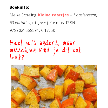
Boekinfo:
Meike Schaling,
Kleine taartjes
– 1 basisrecept,
60 variaties
, uitgeverij Kosmos, ISBN
9789021568591, € 17, 50
Heel iets anders, maar
misschien vind je dit ook
leuk?