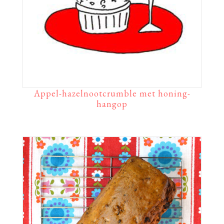
Appel-hazelnootcrumble met honing-
hangop