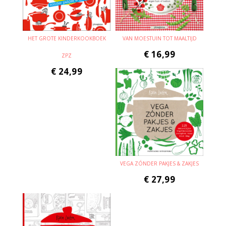
HET GROTE KINDERKOOKBOEK
VAN MOESTUIN TOT MAALTIJD
€
16,99
ZPZ
€
24,99
VEGA ZÓNDER PAKJES & ZAKJES
€
27,99