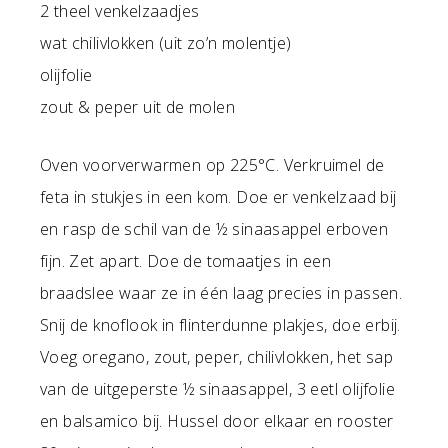
2 theel venkelzaadjes
wat chilivlokken (uit zo’n molentje)
olijfolie
zout & peper uit de molen
Oven voorverwarmen op 225°C. Verkruimel de
feta in stukjes in een kom. Doe er venkelzaad bij
en rasp de schil van de ½ sinaasappel erboven
fijn. Zet apart. Doe de tomaatjes in een
braadslee waar ze in één laag precies in passen.
Snij de knoflook in flinterdunne plakjes, doe erbij.
Voeg oregano, zout, peper, chilivlokken, het sap
van de uitgeperste ½ sinaasappel, 3 eetl olijfolie
en balsamico bij. Hussel door elkaar en rooster