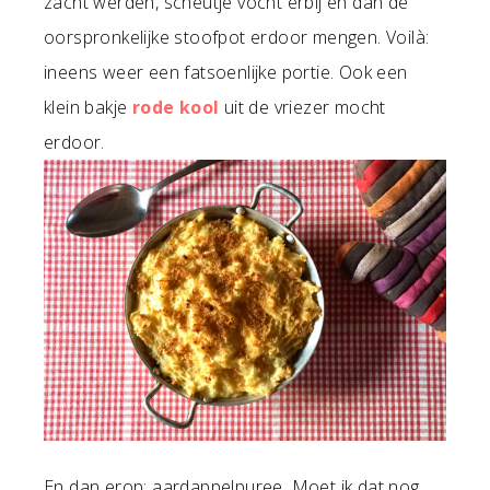
zacht werden, scheutje vocht erbij en dan de
oorspronkelijke stoofpot erdoor mengen. Voilà:
ineens weer een fatsoenlijke portie. Ook een
klein bakje
rode kool
uit de vriezer mocht
erdoor.
En dan erop: aardappelpuree. Moet ik dat nog