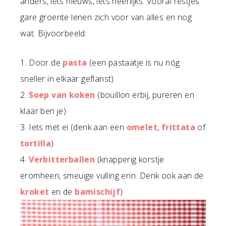
anders, iets nieuws, iets heerlijks. Vooral restjes
gare groente lenen zich voor van alles en nog
wat. Bijvoorbeeld:
1. Door de
pasta
(een pastaatje is nu nóg
sneller in elkaar geflanst)
2.
Soep van koken
(bouillon erbij, pureren en
klaar ben je)
3. Iets met ei (denk aan een
omelet
,
frittata
of
tortilla
)
4.
Verbitterballen
(knapperig korstje
eromheen, smeuïge vulling erin. Denk ook aan de
kroket
en de
bamischijf
)