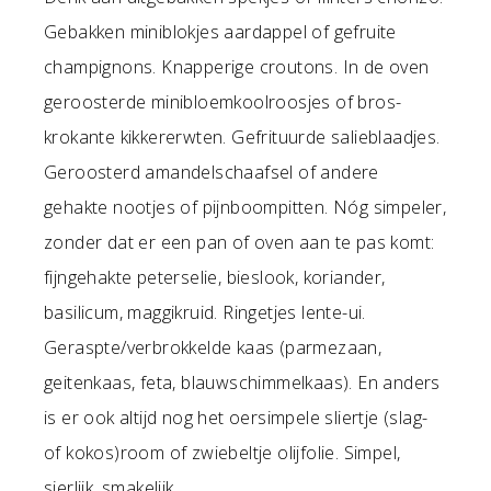
Gebakken miniblokjes aardappel of gefruite
champignons. Knapperige croutons. In de oven
geroosterde minibloemkoolroosjes of bros-
krokante kikkererwten. Gefrituurde salieblaadjes.
Geroosterd amandelschaafsel of andere
gehakte nootjes of pijnboompitten. Nóg simpeler,
zonder dat er een pan of oven aan te pas komt:
fijngehakte peterselie, bieslook, koriander,
basilicum, maggikruid. Ringetjes lente-ui.
Geraspte/verbrokkelde kaas (parmezaan,
geitenkaas, feta, blauwschimmelkaas). En anders
is er ook altijd nog het oersimpele sliertje (slag-
of kokos)room of zwiebeltje olijfolie. Simpel,
sierlijk, smakelijk.