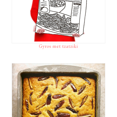
Gyros met tzatziki