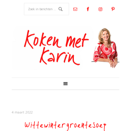
4 maart 2022
Wittewintergroentesoep