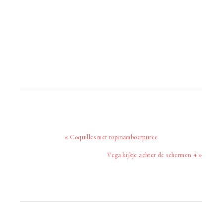
Vorig
« Coquilles met topinamboerpuree
bericht:
Volgend
Vega kijkje achter de schermen 4 »
bericht:
Primaire