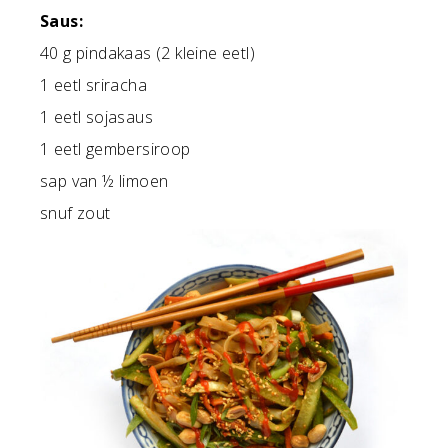
Saus:
40 g pindakaas (2 kleine eetl)
1 eetl sriracha
1 eetl sojasaus
1 eetl gembersiroop
sap van ½ limoen
snuf zout