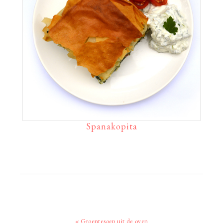
Spanakopita
Vorig
« Groentesoep uit de oven