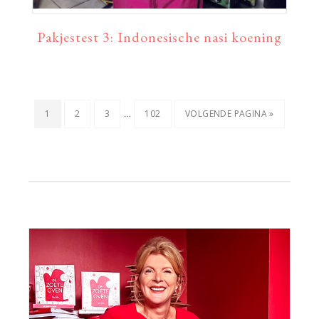
Pakjestest 3: Indonesische nasi koening
Interim
…
PAGINA
PAGINA
PAGINA
PAGINA
GA
1
2
3
102
VOLGENDE PAGINA »
pagina's
NAAR
zijn
weggelaten
Primaire
Sidebar