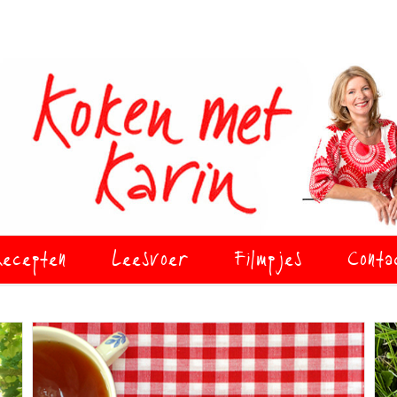
ecepten
Leesvoer
Filmpjes
Conta