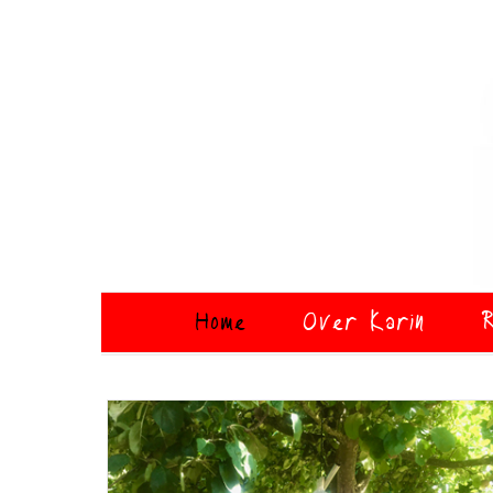
Home
Over Karin
R