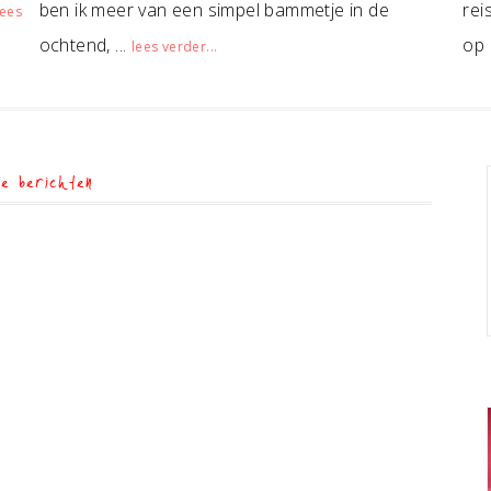
ben ik meer van een simpel bammetje in de
rei
lees
ochtend, ...
op 
lees verder...
e berichten