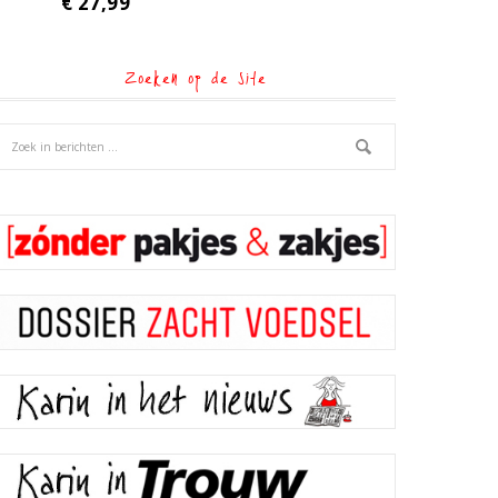
€
27,99
Zoeken op de site