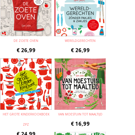
DE ZOETE OVEN
WERELDGERECHTEN
€
26,99
€
26,99
HET GROTE KINDERKOOKBOEK
VAN MOESTUIN TOT MAALTIJD
€
16,99
ZPZ
€
24,99