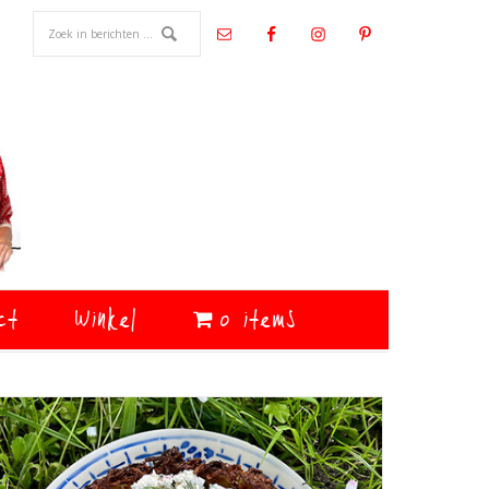
ct
Winkel
0 items