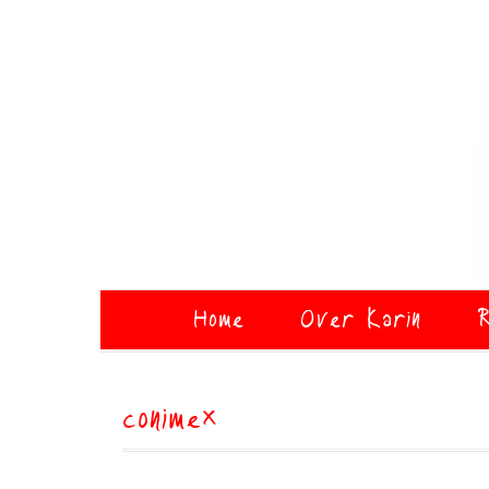
Home
Over Karin
R
conimex