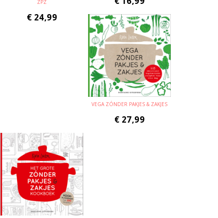
€
16,99
ZPZ
€
24,99
VEGA ZÓNDER PAKJES & ZAKJES
€
27,99