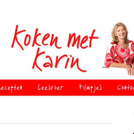
ecepten
Leesvoer
Filmpjes
Conta