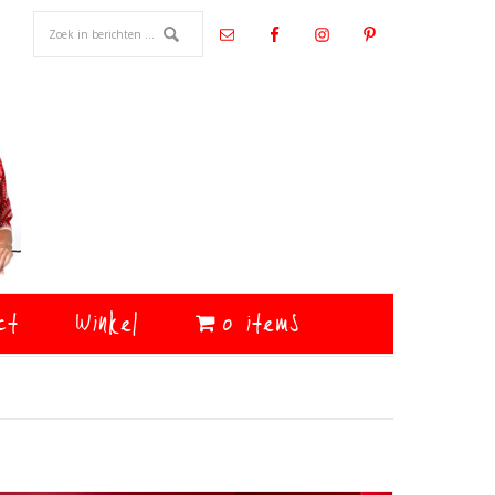
ct
Winkel
0 items
Primaire
Sidebar