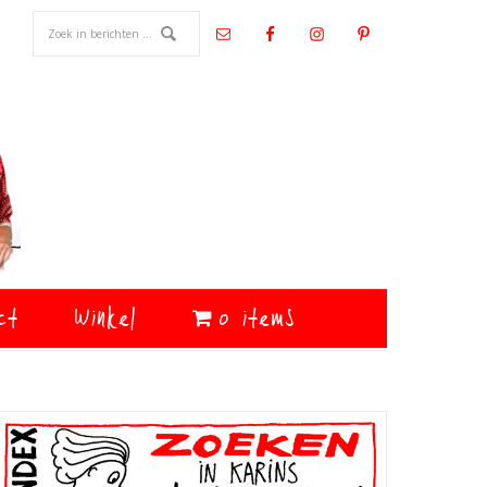
ct
Winkel
0 items
Primaire
Sidebar