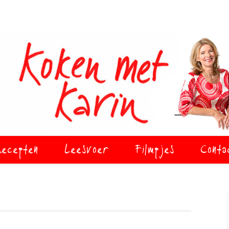
ecepten
Leesvoer
Filmpjes
Conta