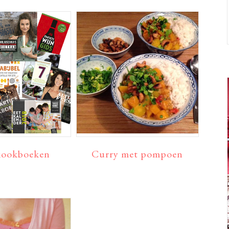
kookboeken
Curry met pompoen