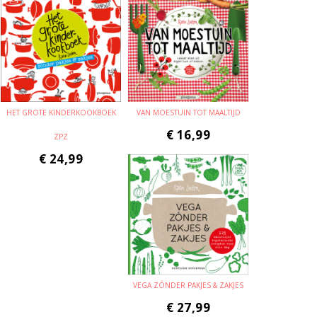
HET GROTE KINDERKOOKBOEK
VAN MOESTUIN TOT MAALTIJD
€
16,99
ZPZ
€
24,99
VEGA ZÓNDER PAKJES & ZAKJES
€
27,99