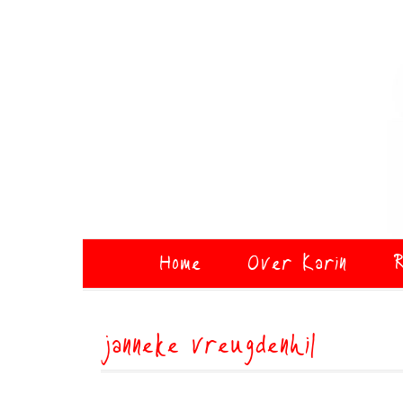
Home
Over Karin
R
janneke vreugdenhil