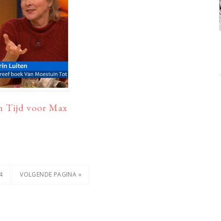
n Tijd voor Max
A
PAGINA
GA
4
VOLGENDE PAGINA »
NAAR