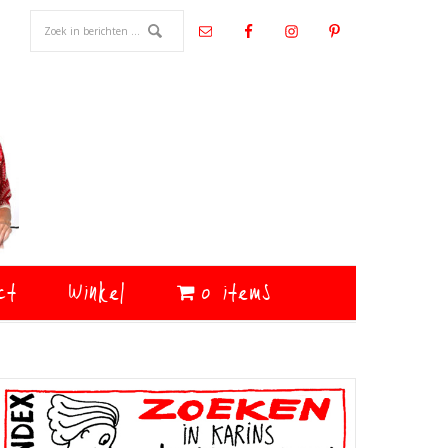
ct
Winkel
0 items
Primaire
Sidebar