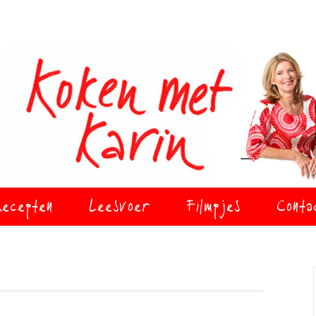
ecepten
Leesvoer
Filmpjes
Conta