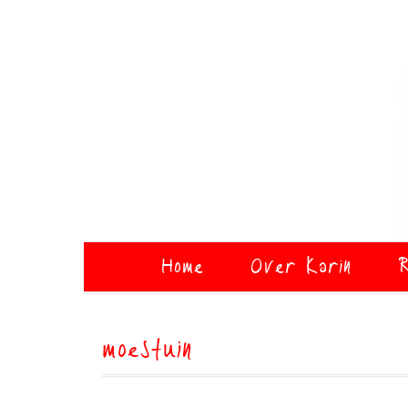
Home
Over Karin
R
moestuin