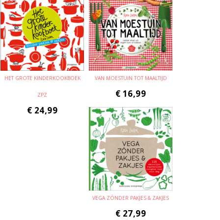
HET GROTE KINDERKOOKBOEK
VAN MOESTUIN TOT MAALTIJD
€
16,99
ZPZ
€
24,99
VEGA ZÓNDER PAKJES & ZAKJES
€
27,99