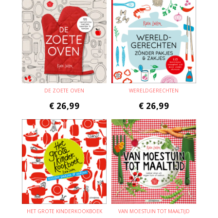
DE ZOETE OVEN
WERELDGERECHTEN
€
26,99
€
26,99
HET GROTE KINDERKOOKBOEK
VAN MOESTUIN TOT MAALTIJD