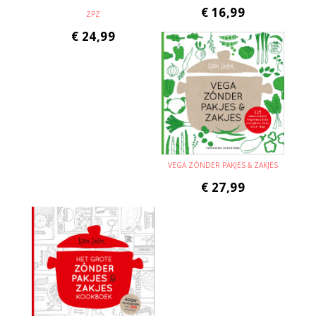
€
16,99
ZPZ
€
24,99
VEGA ZÓNDER PAKJES & ZAKJES
€
27,99