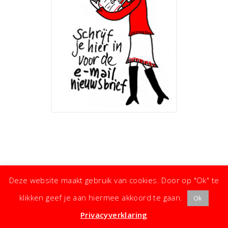
Deze website maakt gebruik van cookies. Door op "Ok" te
klikken geef je aan hiermee akkoord te gaan.
Ok
· ©
Copyright
·
Koken met Karin
· Kleine moeite, groot effect ·
Privacyverklaring
·
Privacyverklaring