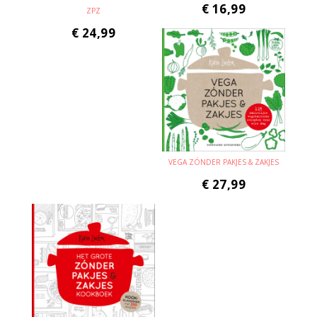
€
16,99
ZPZ
€
24,99
VEGA ZÓNDER PAKJES & ZAKJES
€
27,99