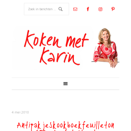
4 mei 2010
Antipakjeskookboekfeuilleton