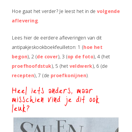
Hoe gaat het verder? Je leest het in de
volgende
aflevering
.
Lees hier de eerdere afleveringen van dit
antipakjeskookboekfeuilleton: 1 (
hoe het
begon
), 2 (
de cover
), 3 (
op de foto
), 4 (het
proefhoofdstuk
), 5 (het
veldwerk
), 6 (de
recepten
), 7 (de
proefkonijnen
).
Heel iets anders, maar
misschien vind je dit ook
leuk?