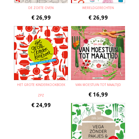
DE ZOETE OVEN
WERELDGERECHTEN
€
26,99
€
26,99
HET GROTE KINDERKOOKBOEK
VAN MOESTUIN TOT MAALTIJD
€
16,99
ZPZ
€
24,99