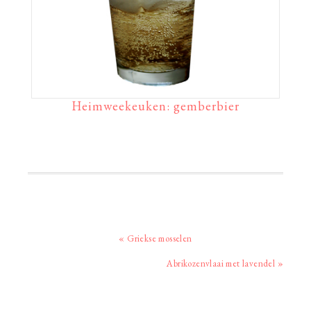
Heimweekeuken: gemberbier
Vorig
« Griekse mosselen
bericht:
Volgend
Abrikozenvlaai met lavendel »
bericht: