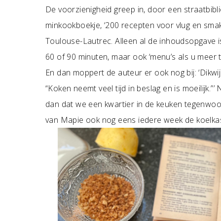
De voorzienigheid greep in, door een straatbibl
minkookboekje, ‘200 recepten voor vlug en smak
Toulouse-Lautrec. Alleen al de inhoudsopgave is sm
60 of 90 minuten, maar ook ‘menu’s als u meer tijd
En dan moppert de auteur er ook nog bij: ‘Dikwi
“Koken neemt veel tijd in beslag en is moeilijk.”’
dan dat we een kwartier in de keuken tegenwoor
van Mapie ook nog eens iedere week de koelka