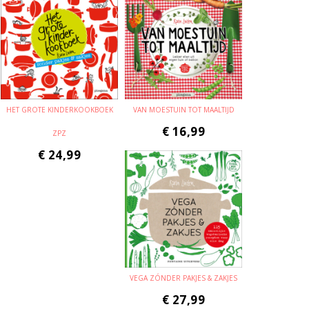
HET GROTE KINDERKOOKBOEK
VAN MOESTUIN TOT MAALTIJD
€
16,99
ZPZ
€
24,99
VEGA ZÓNDER PAKJES & ZAKJES
€
27,99