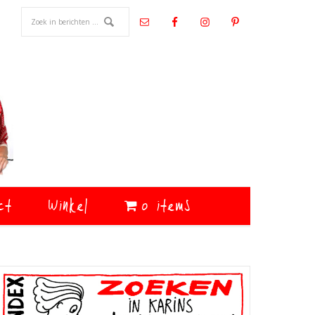
ct
Winkel
0 items
Primaire
Sidebar