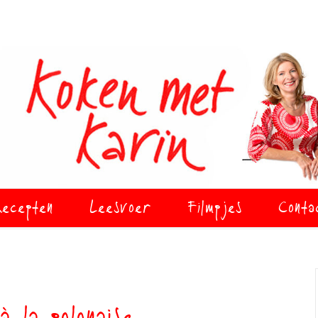
ecepten
Leesvoer
Filmpjes
Conta