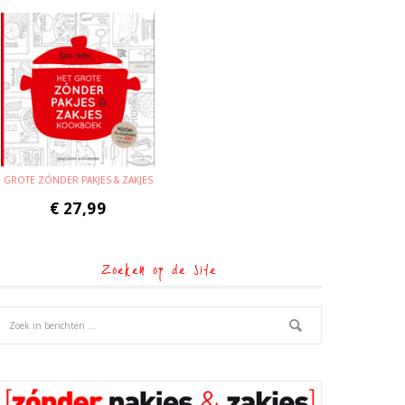
GROTE ZÓNDER PAKJES & ZAKJES
€
27,99
Zoeken op de site