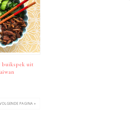
t buikspek uit
aiwan
A
GA
VOLGENDE PAGINA »
NAAR