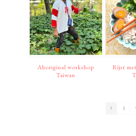
Aboriginal workshop
Rijst me
Taiwan
T
PAGINA
PAGIN
1
2