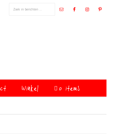
ct
Winkel
0 items
Primaire
Sidebar