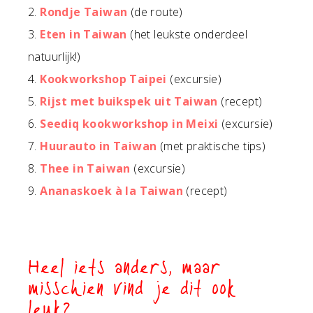
2.
Rondje Taiwan
(de route)
3.
Eten in Taiwan
(het leukste onderdeel
natuurlijk!)
4.
Kookworkshop Taipei
(excursie)
5.
Rijst met buikspek uit Taiwan
(recept)
6.
Seediq kookworkshop in Meixi
(excursie)
7.
Huurauto in Taiwan
(met praktische tips)
8.
Thee in Taiwan
(excursie)
9.
Ananaskoek à la Taiwan
(recept)
Heel iets anders, maar
misschien vind je dit ook
leuk?