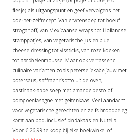
populair pakje of zakje (of potje of doosje of
flesje) als uitgangspunt en geef vervolgens het
doe-het-zelfrecept. Van erwtensoep tot boeuf
stroganoff, van Mexicaanse wraps tot Hollandse
stamppotjes, van vegetarische jus en blue
cheese dressing tot vissticks, van roze koeken
tot aardbeienmousse. Maar ook verrassend
culinaire varianten zoals peterseliekabeljauw met
botersaus, saffraanrisotto uit de oven,
pastinaak-appelsoep met amandelpesto of
pompoenlasagne met geitenkaas. Veel aandacht
voor vegetarische gerechten en zelfs broodbeleg
komt aan bod, inclusief pindakaas en Nutella.
Voor € 26,99 te koop bij elke boekwinkel of