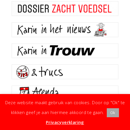
Deze website maakt gebruik van cookies. Door op "Ok" te
klikken geef je aan hiermee akkoord te gaan.
Ok
Privacyverklaring