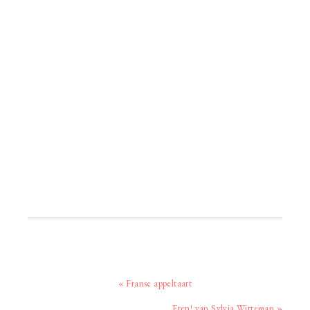
Vorig
« Franse appeltaart
bericht:
Volgend
Eten! van Sylvia Witteman »