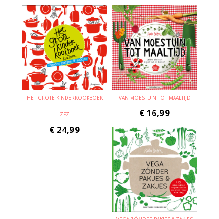
HET GROTE KINDERKOOKBOEK
VAN MOESTUIN TOT MAALTIJD
€
16,99
ZPZ
€
24,99
VEGA ZÓNDER PAKJES & ZAKJES