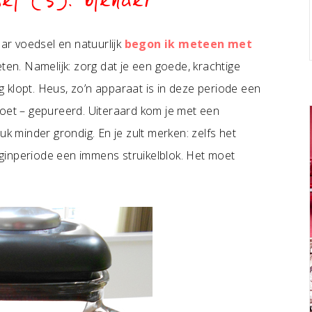
el (3): blender
aar voedsel en natuurlijk
begon ik meteen met
geten. Namelijk: zorg dat je een goede, krachtige
ig klopt. Heus, zo’n apparaat is in deze periode een
moet – gepureerd. Uiteraard kom je met een
uk minder grondig. En je zult merken: zelfs het
beginperiode een immens struikelblok. Het moet