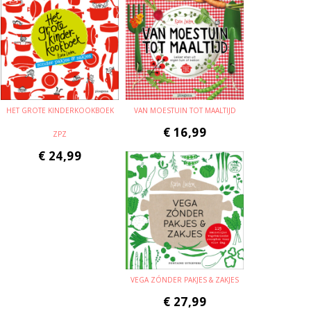
HET GROTE KINDERKOOKBOEK
VAN MOESTUIN TOT MAALTIJD
€
16,99
ZPZ
€
24,99
VEGA ZÓNDER PAKJES & ZAKJES
€
27,99