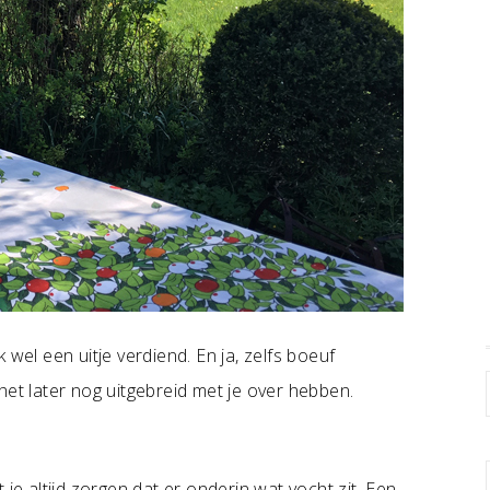
 wel een uitje verdiend. En ja, zelfs boeuf
het later nog uitgebreid met je over hebben.
je altijd zorgen dat er onderin wat vocht zit. Een