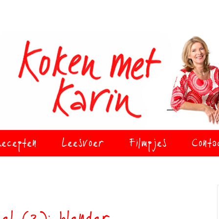
ecepten
Leesvoer
Filmpjes
Conta