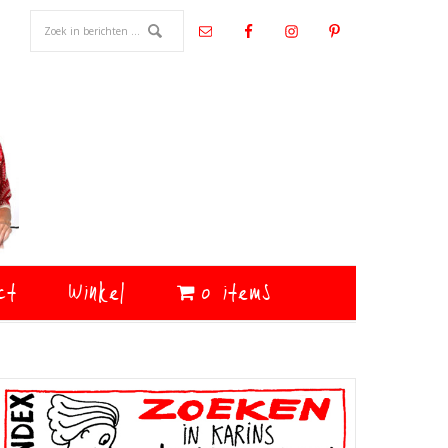
ct
Winkel
0 items
Primaire
Sidebar