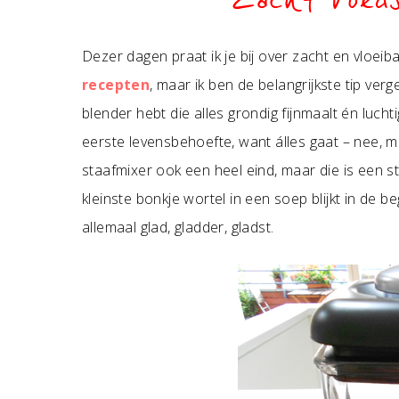
Zacht voeds
Dezer dagen praat ik je bij over zacht en vloeib
recepten
, maar ik ben de belangrijkste tip ver
blender hebt die alles grondig fijnmaalt én lucht
eerste levensbehoefte, want álles gaat – nee, 
staafmixer ook een heel eind, maar die is een st
kleinste bonkje wortel in een soep blijkt in de 
allemaal glad, gladder, gladst.