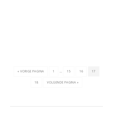
Interim
…
GA
PAGINA
PAGINA
PAGINA
PAGINA
«
VORIGE PAGINA
1
15
16
17
pagina's
NAAR
PAGINA
GA
18
VOLGENDE PAGINA »
zijn
NAAR
weggelaten
Primaire