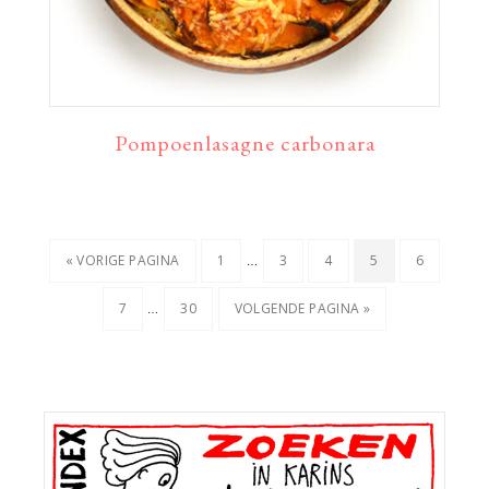
Pompoenlasagne carbonara
Interim
…
GA
PAGINA
PAGINA
PAGINA
PAGINA
PAGINA
«
VORIGE PAGINA
1
3
4
5
6
pagina's
NAAR
Interim
…
PAGINA
PAGINA
GA
7
30
VOLGENDE PAGINA »
zijn
pagina's
NAAR
weggelaten
zijn
weggelaten
Primaire
Sidebar