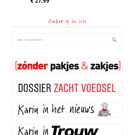
€
27,99
Zoeken op de site